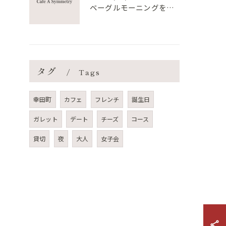
ベーグルモーニングをシェアして朝時間を満喫する新提案
タグ
Tags
幸田町
カフェ
フレンチ
誕生日
ガレット
デート
チーズ
コース
貸切
夜
大人
女子会