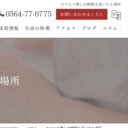
カフェで癒しの時間を過ごせる場所
0564-77-0775
お問い合わせはこちら
採用情報
当店の特徴
アクセス
ブログ
コラム
ランチ
ディナー
テイクアウト
場所
デザート
レンタルスペース
Symmetry
コラム
カフェで癒しの時間を過ごせる場所