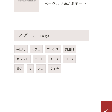
ベーグルで始めるモーニング趣味と健康朝食の新習慣
タグ
Tags
幸田町
カフェ
フレンチ
誕生日
ガレット
デート
チーズ
コース
貸切
夜
大人
女子会